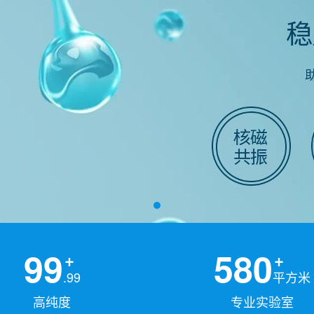
99
580
.99
平方米
高纯度
专业实验室