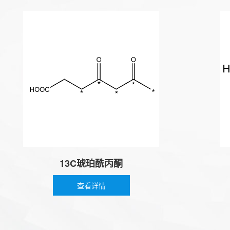
13C琥珀酰丙酮
查看详情