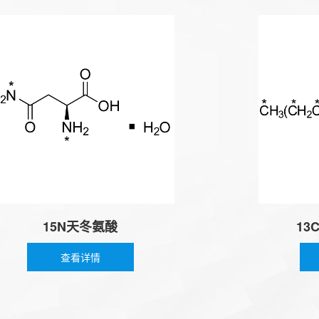
15N天冬氨酸
13C二
查看详情
查