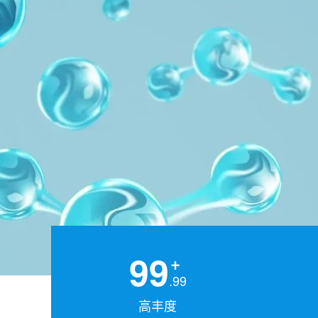
99
.99
高丰度