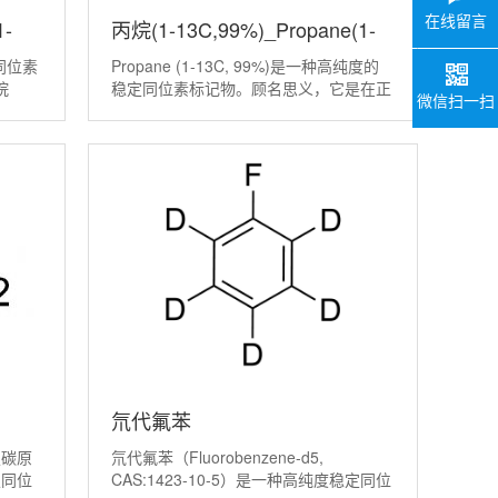
在线留言
1-
丙烷(1-13C,99%)_Propane(1-
定同位素
Propane (1-13C, 99%)是一种高纯度的
13C,99%)丨17251-65-9
烷
稳定同位素标记物。顾名思义，它是在正
微信扫一扫
子被替
丙烷分子末端的第一个碳原子上，用非放
9%。
射性的碳-13 (C) 同位素进行特异性标
子打
记、且丰度高达99%的丙烷。 催化机
氘代氟苯
定碳原
氘代氟苯（Fluorobenzene-d5,
_Fluorobenzene(D5,98%)
定同位
CAS:1423-10-5）是一种高纯度稳定同位