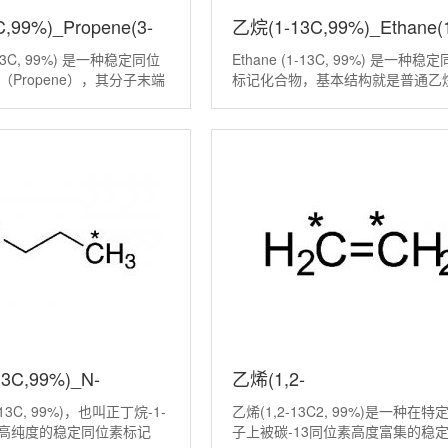
,99%)_Propene(3-
乙烷(1-13C,99%)_Ethane(
3-13C, 99%) 是一种稳定同位
Ethane (1-13C, 99%)​ 是一种稳
丨89490-91-5
13C,99%)丨6145-17-1
Propene），其分子末端
标记化合物，基本结构就是普通乙
（-CH3基团）被非放射性
CH3CH3，但其中位置1上的碳原
13所富集，同位素纯度达到
换为碳-13同位素，同位素丰度达 9
子式为 C₂[C]H₆，CAS号为
这类标记物的核心价值在于：给分
3C,99%)_N-
乙烯(1,2-
1-13C, 99%)，也叫正丁烷-1-
乙烯(1,2-13C2, 99%)是一种在特
-13C,99%)丨22612-
13C2,99%)_Ethylene(1,2-
种高纯度的稳定同位素标记
子上被碳-13同位素高度富集的稳