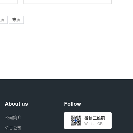
烯并非
素氘代标记化合物，特指苯环上的五个氢
试剂，
原子被其稳定重同位素氘（D）所取代的
产物。这是一种专为先进分析技术，特别
是
一页
末页
About us
Follow
公司简介
微信二维码
Wechat QR
分支公司