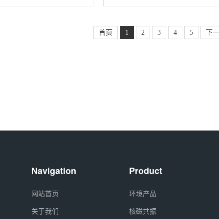
用途，是作为分子追踪器，
素标记的乙烯气体。这种特殊的乙
13C2,99%)丨51915-19-6
分子层面追踪原子或分子的
工业原料，而是一种高价值的科研
要应用集中在以下几
其核心价值在于作为示踪剂。
首页
1
2
3
4
5
下
Navigation
Product
网站首页
环境产品
关于我们
核磁共振