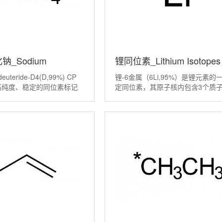
_Sodium
锂同位素_Lithium Isotopes
deuteride-D4(D,99%) CP
锂-6金属（6Li,95%）是锂元素的
ride-D4(D,99%)CP
种高纯度、稳定的同位素标记
定同位素，其原子核内包含3个质子
来说，它是普通还原剂硼氢
中子。 标注的95%代表其同位素
1-89-7
Borohydride, NaBH₄）的
即该产品中锂-6原子的比例高达95
它的核心价值在于，能像普
高于其在自然界中约7.5%的天然丰