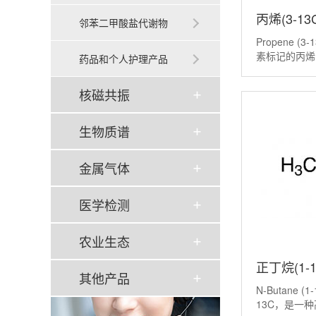
丙烯(3-13C
邻苯二甲酸盐代谢物
Propene (
13C,99%)
素标记的丙烯（
药品和个人护理产品
第三个碳原子
重同位素碳-
核磁共振
99%。 它的分
生物质谱
金属气体
医学检测
农业生态
正丁烷(1-1
其他产品
N-Butane (
Butane(1
13C，是一