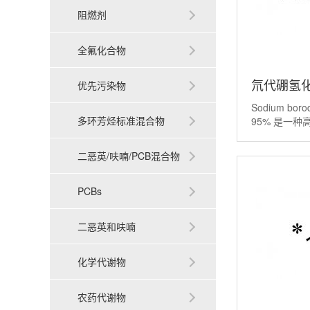
阻燃剂
全氟化合物
氘代硼氢化钠
优先污染物
Sodium boro
borodeute
多环芳烃标准混合物
95% 是一
还原剂。简单
95%丨1568
化钠（Sodium 
二恶英/呋喃/PCB混合物
氘代版本。 
通硼氢
PCBs
二恶英和呋喃
化学代谢物
农药代谢物