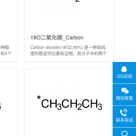
18O二氧化碳_Carbon
一种稳
Carbon dioxide(18O2,95%) 是一种高纯
dioxide(18O2,95%)丨18983-82-
和3个
度的稳定同位素标记物，其分子中的两个
丰度，
氧原子都被非放射性的重同位素氧-18所
9
%，远
取代。它常被用作示踪剂，通过在分子层
面标记氧原子，来追踪二氧化碳
QQ咨询
微信客服
联系电话