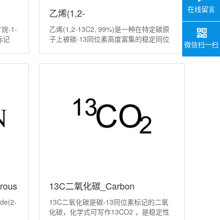
在线留言
乙烯(1,2-
丁烷-1-
乙烯(1,2-13C2, 99%)是一种在特定碳原
2-
13C2,99%)_Ethylene(1,2-
标记
子上被碳-13同位素高度富集的稳定同位
微信扫一扫
踪器，
素标记的乙烯气体。这种特殊的乙烯并非
13C2,99%)丨51915-19-6
分子的
工业原料，而是一种高价值的科研试剂，
其核心价值在于作为示踪剂。
rous
13C二氧化碳_Carbon
de(2-
13C二氧化碳是碳-13同位素标记的二氧
dioxide(13C,99%)
化碳，化学式可写作13CO2 ，是稳定性