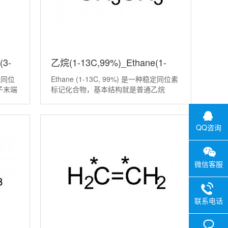
(3-
乙烷(1-13C,99%)_Ethane(1-
稳定同位
Ethane (1-13C, 99%)​ 是一种稳定同位素
13C,99%)丨6145-17-1
子末端
标记化合物，基本结构就是普通乙烷
放射性
CH3CH3，但其中位置1上的碳原子被替
度达到
换为碳-13同位素，同位素丰度达 99%。
AS号为
这类标记物的核心价值在于：给分子打
QQ咨询
微信客服
联系电话