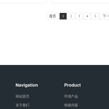
气相同，但具有不同的核物
2,NLM-1044-PK
高纯度氧-18气体是科研和
要试剂，通常以高压气
首页
1
2
3
4
5
下
Navigation
Product
网站首页
环境产品
关于我们
核磁共振