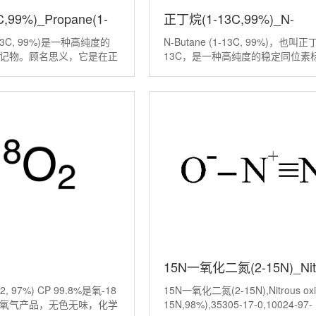
,99%)_Propane(1-
正丁烷(1-13C,99%)_N-
1-13C, 99%)是一种高纯度的
N-Butane (1-13C, 99%)，也叫正
丨17251-65-9
Butane(1-13C,99%)丨2261
记物。顾名思义，它是在正
13C，是一种高纯度的稳定同位素
的第一个碳原子上，用非放
物。它最大的用途，是作为分子追
53-9
 (C) 同位素进行特异性标
帮助科学家在分子层面追踪原子或
达99%的丙烷。 催化机
去向。它的主要应用集中在以下几
15N一氧化二氮(2-15N)_Nit
O2, 97%) CP 99.8%是氧-18
15N一氧化二氮(2-15N),Nitrous oxi
18O2,97%)CP 99.8%
oxide(2-15N,98%)
氧气产品，无色无味，化学
15N,98%),35305-17-0,10024-97-