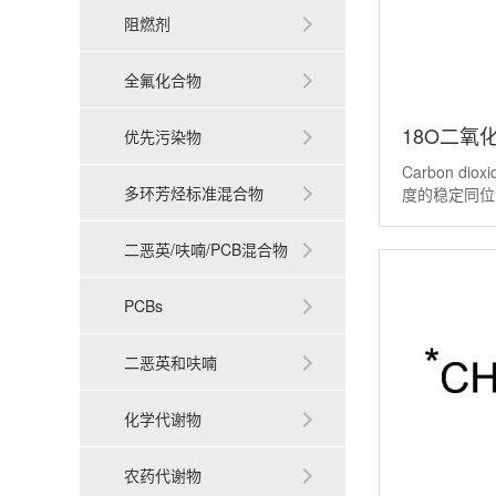
阻燃剂
全氟化合物
18O二氧化
优先污染物
Carbon dio
dioxide(1
多环芳烃标准混合物
度的稳定同位
氧原子都被非
9
取代。它常被
二恶英/呋喃/PCB混合物
面标记氧原子
PCBs
二恶英和呋喃
化学代谢物
农药代谢物