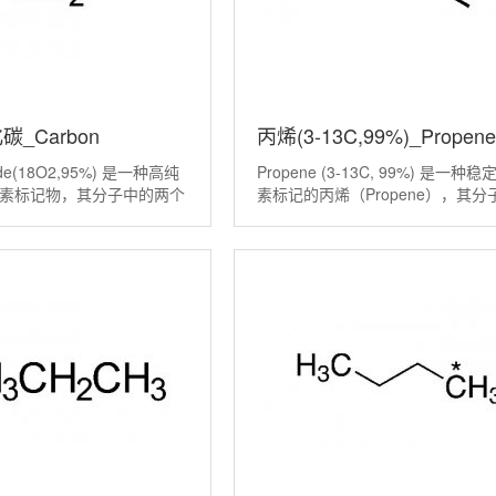
碳_Carbon
丙烯(3-13C,99%)_Propene
xide(18O2,95%) 是一种高纯
Propene (3-13C, 99%) 是一种
8O2,95%)丨18983-82-
13C,99%)丨89490-91-5
素标记物，其分子中的两个
素标记的丙烯（Propene），其分
放射性的重同位素氧-18所
第三个碳原子（-CH3基团）被非
用作示踪剂，通过在分子层
重同位素碳-13所富集，同位素纯
，来追踪二氧化碳
99%。 它的分子式为 C₂[C]H₆，C