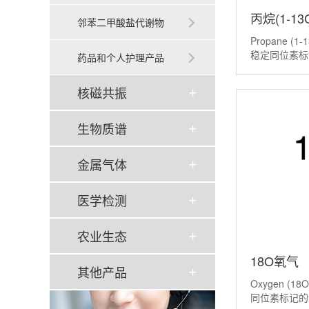
丙烷(1-13C
邻苯二甲酸盐代谢物
Propane (
13C,99%)
稳定同位素标
药品和个人护理产品
丙烷分子末端
射性的碳-13
核磁共振
记、且丰度高
生物质谱
金属气体
医学检测
农业生态
18O氧气
其他产品
Oxygen (18
_Oxygen(
同位素标记的