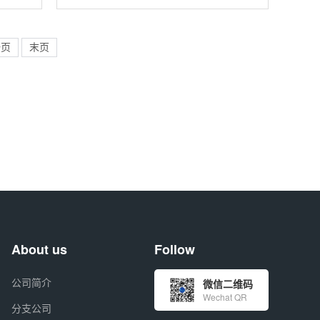
同位素产品的一种，在科研、医药、环境
监测等领域应用广泛。 产品形态 通常以
高压气体形式储存于钢瓶中，
一页
末页
About us
Follow
公司简介
微信二维码
Wechat QR
分支公司